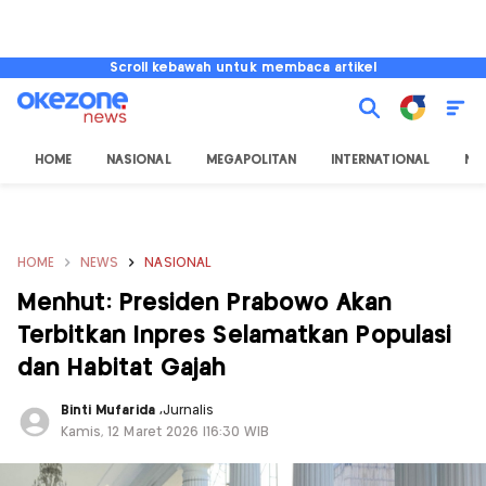
Scroll kebawah untuk membaca artikel
HOME
NASIONAL
MEGAPOLITAN
INTERNATIONAL
NU
HOME
NEWS
NASIONAL
Menhut: Presiden Prabowo Akan
Terbitkan Inpres Selamatkan Populasi
dan Habitat Gajah
Binti Mufarida
,
Jurnalis
Kamis, 12 Maret 2026 |16:30 WIB