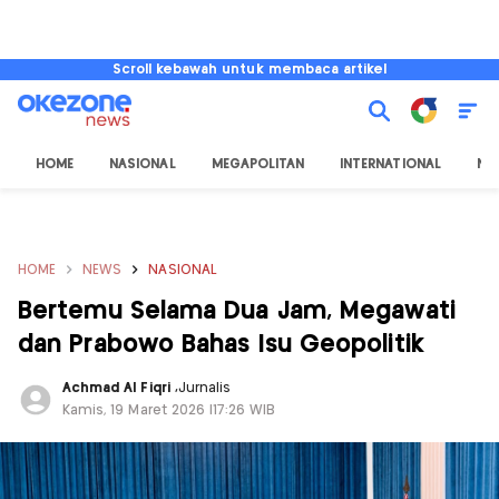
Scroll kebawah untuk membaca artikel
HOME
NASIONAL
MEGAPOLITAN
INTERNATIONAL
NU
HOME
NEWS
NASIONAL
Bertemu Selama Dua Jam, Megawati
dan Prabowo Bahas Isu Geopolitik
Achmad Al Fiqri
,
Jurnalis
Kamis, 19 Maret 2026 |17:26 WIB