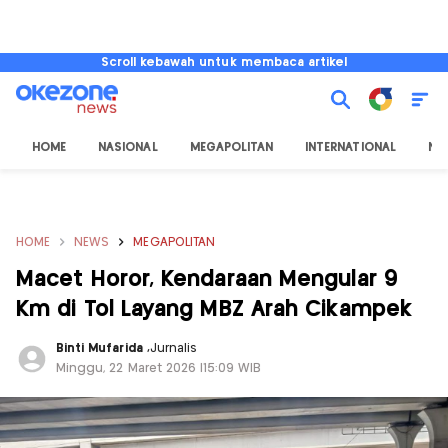
Scroll kebawah untuk membaca artikel
HOME
NASIONAL
MEGAPOLITAN
INTERNATIONAL
NU
HOME
NEWS
MEGAPOLITAN
Macet Horor, Kendaraan Mengular 9
Km di Tol Layang MBZ Arah Cikampek
Binti Mufarida
,
Jurnalis
Minggu, 22 Maret 2026 |15:09 WIB