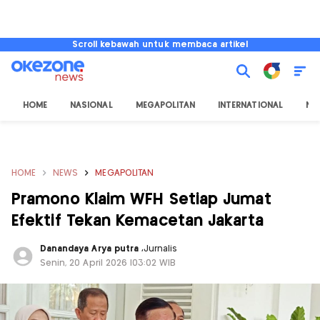
Scroll kebawah untuk membaca artikel
HOME
NASIONAL
MEGAPOLITAN
INTERNATIONAL
NU
HOME
NEWS
MEGAPOLITAN
Pramono Klaim WFH Setiap Jumat
Efektif Tekan Kemacetan Jakarta
Danandaya Arya putra
,
Jurnalis
Senin, 20 April 2026 |03:02 WIB