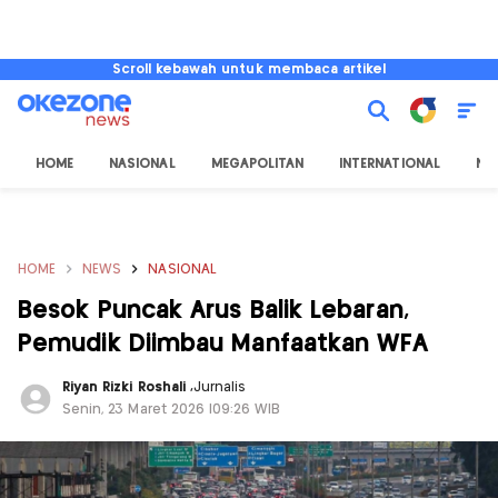
Scroll kebawah untuk membaca artikel
HOME
NASIONAL
MEGAPOLITAN
INTERNATIONAL
NU
HOME
NEWS
NASIONAL
Besok Puncak Arus Balik Lebaran,
Pemudik Diimbau Manfaatkan WFA
Riyan Rizki Roshali
,
Jurnalis
Senin, 23 Maret 2026 |09:26 WIB