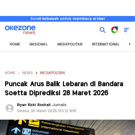
Scroll kebawah untuk membaca artikel
HOME
NASIONAL
MEGAPOLITAN
INTERNATIONAL
NU
HOME
NEWS
MEGAPOLITAN
Puncak Arus Balik Lebaran di Bandara
Soetta Diprediksi 28 Maret 2026
Riyan Rizki Roshali
,
Jurnalis
Selasa, 24 Maret 2026 |03:12 WIB