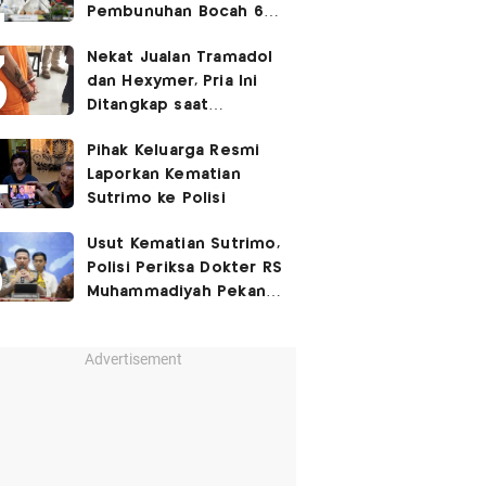
Pembunuhan Bocah 6
Tahun di Tapsel
Nekat Jualan Tramadol
Dihukum Seumur Hidup
dan Hexymer, Pria Ini
Ditangkap saat
Transaksi di Parkiran
Pihak Keluarga Resmi
Laporkan Kematian
Sutrimo ke Polisi
Usut Kematian Sutrimo,
Polisi Periksa Dokter RS
Muhammadiyah Pekan
Depan
Advertisement