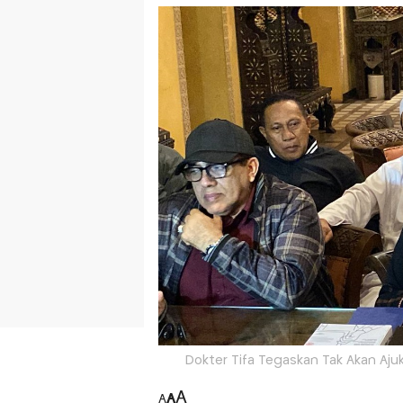
Dokter Tifa Tegaskan Tak Akan Ajuka
A
A
A