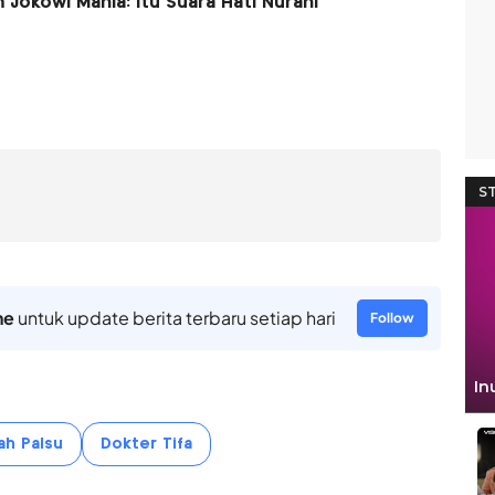
 Jokowi Mania: Itu Suara Hati Nurani
ne
untuk update berita terbaru setiap hari
Follow
ah Palsu
Dokter Tifa