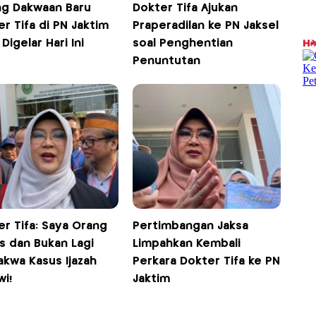
ng Dakwaan Baru
Dokter Tifa Ajukan
r Tifa di PN Jaktim
Praperadilan ke PN Jaksel
 Digelar Hari Ini
soal Penghentian
Penuntutan
er Tifa: Saya Orang
Pertimbangan Jaksa
s dan Bukan Lagi
Limpahkan Kembali
akwa Kasus Ijazah
Perkara Dokter Tifa ke PN
i!
Jaktim