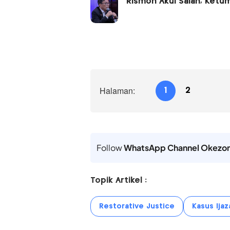
Rismon Akui Salah, Ketum
Halaman:
1
2
Follow
WhatsApp Channel Okezo
Topik Artikel :
Restorative Justice
Kasus Ijaz