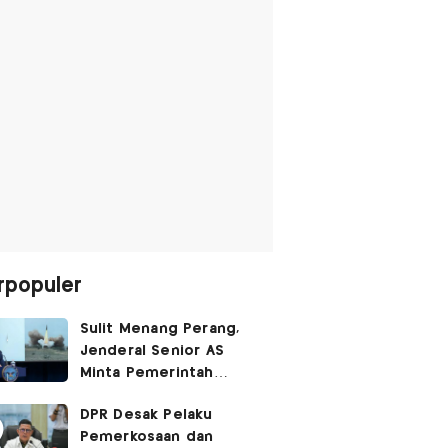
rpopuler
Sulit Menang Perang,
Jenderal Senior AS
Minta Pemerintah
Trump Cari Jalan Damai
DPR Desak Pelaku
Lawan Iran
Pemerkosaan dan