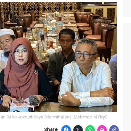
n RJ ke Jokowi: Saya Dikriminalisasi (Achmad Al Fiqri)
Share