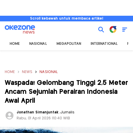
Scroll kebawah untuk membaca artikel
HOME
NASIONAL
MEGAPOLITAN
INTERNATIONAL
NU
HOME
NEWS
NASIONAL
Waspada! Gelombang Tinggi 2,5 Meter
Ancam Sejumlah Perairan Indonesia
Awal April
Jonathan Simanjuntak
,
Jurnalis
Rabu, 01 April 2026 |10:40 WIB