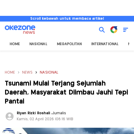
Scroll kebawah untuk membaca artikel
HOME
NASIONAL
MEGAPOLITAN
INTERNATIONAL
NU
HOME
NEWS
NASIONAL
Tsunami Mulai Terjang Sejumlah
Daerah, Masyarakat Diimbau Jauhi Tepi
Pantai
Riyan Rizki Roshali
,
Jurnalis
Kamis, 02 April 2026 |08:16 WIB