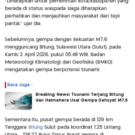
“Diharapkan untuk pemerintah kota/kabupaten yang
berada di status waspada siaga diharapkan
perhatikan dan menjauhkan masyarakat dari tepi
pantai,” ujar dia.
Sebelumnya, gempa dengan kekuatan M7,6
mengguncang Bitung, Sulawesi Utara (Sulut), pada
Kamis 2 April 2026, pukul 05.48 WIB. Badan
Meteorologi Klimatologi dan Geofisika (BMKG)
mengatakan gempa berpotensi tsunami.
Baca Juga :
Breaking News! Tsunami Terjang Bitung
dan Halmahera Usai Gempa Dahsyat M7,6
Sementara itu, pusat gempa berada di 129 km
Tenggara
Bitung
Sulut pada koordinat 1.25 Lintang
Utara – 126.27 Bujur Timur. Pusat gempa di