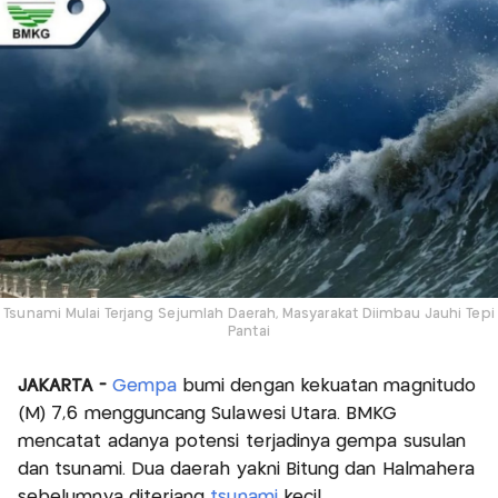
Tsunami Mulai Terjang Sejumlah Daerah, Masyarakat Diimbau Jauhi Tepi
Pantai
JAKARTA -
Gempa
bumi dengan kekuatan magnitudo
(M) 7,6 mengguncang Sulawesi Utara. BMKG
mencatat adanya potensi terjadinya gempa susulan
dan tsunami. Dua daerah yakni Bitung dan Halmahera
sebelumnya diterjang
tsunami
kecil.