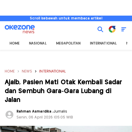
Scroll kebawah untuk membaca artikel
HOME
NASIONAL
MEGAPOLITAN
INTERNATIONAL
NU
HOME
NEWS
INTERNATIONAL
Ajaib, Pasien Mati Otak Kembali Sadar
dan Sembuh Gara-Gara Lubang di
Jalan
Rahman Asmardika
,
Jurnalis
Senin, 06 April 2026 |05:05 WIB