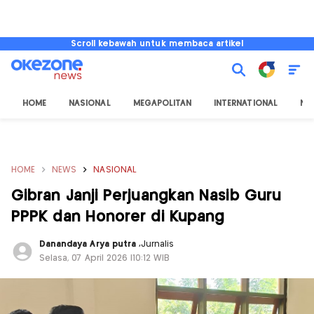
Scroll kebawah untuk membaca artikel
HOME
NASIONAL
MEGAPOLITAN
INTERNATIONAL
NU
HOME
NEWS
NASIONAL
Gibran Janji Perjuangkan Nasib Guru
PPPK dan Honorer di Kupang
Danandaya Arya putra
,
Jurnalis
Selasa, 07 April 2026 |10:12 WIB