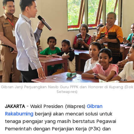
Gibran Janji Perjuangkan Nasib Guru PPPK dan Honorer di Kupang (Dok
Setwapres)
JAKARTA
- Wakil Presiden (Wapres)
Gibran
Rakabuming
berjanji akan mencari solusi untuk
tenaga pengajar yang masih berstatus Pegawai
Pemerintah dengan Perjanjian Kerja (P3K) dan