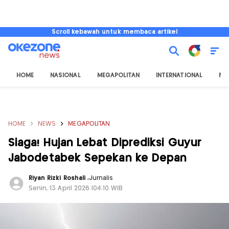
Scroll kebawah untuk membaca artikel
HOME
NASIONAL
MEGAPOLITAN
INTERNATIONAL
NU
HOME
NEWS
MEGAPOLITAN
Siaga! Hujan Lebat Diprediksi Guyur
Jabodetabek Sepekan ke Depan
Riyan Rizki Roshali
,
Jurnalis
Senin, 13 April 2026 |04:10 WIB