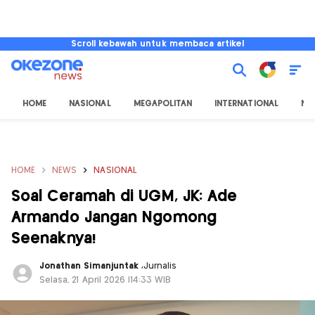
Scroll kebawah untuk membaca artikel
HOME
NASIONAL
MEGAPOLITAN
INTERNATIONAL
NU
HOME
NEWS
NASIONAL
Soal Ceramah di UGM, JK: Ade
Armando Jangan Ngomong
Seenaknya!
Jonathan Simanjuntak
,
Jurnalis
Selasa, 21 April 2026 |14:33 WIB