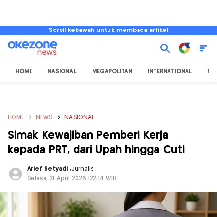
Scroll kebawah untuk membaca artikel
HOME
NASIONAL
MEGAPOLITAN
INTERNATIONAL
NU
HOME
NEWS
NASIONAL
Simak Kewajiban Pemberi Kerja
kepada PRT, dari Upah hingga Cuti
Arief Setyadi
,
Jurnalis
Selasa, 21 April 2026 |22:14 WIB