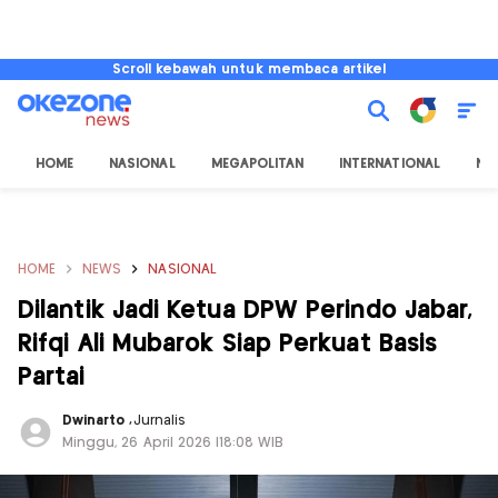
Scroll kebawah untuk membaca artikel
HOME
NASIONAL
MEGAPOLITAN
INTERNATIONAL
NU
HOME
NEWS
NASIONAL
Dilantik Jadi Ketua DPW Perindo Jabar,
Rifqi Ali Mubarok Siap Perkuat Basis
Partai
Dwinarto
,
Jurnalis
Minggu, 26 April 2026 |18:08 WIB