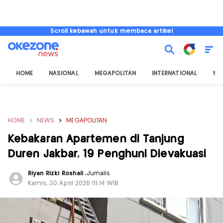
Scroll kebawah untuk membaca artikel
HOME
NASIONAL
MEGAPOLITAN
INTERNATIONAL
NU
HOME
NEWS
MEGAPOLITAN
Kebakaran Apartemen di Tanjung
Duren Jakbar, 19 Penghuni Dievakuasi
Riyan Rizki Roshali
,
Jurnalis
Kamis, 30 April 2026 |11:14 WIB