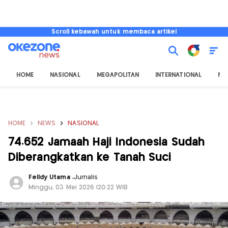
Scroll kebawah untuk membaca artikel
HOME
NASIONAL
MEGAPOLITAN
INTERNATIONAL
NU
HOME
NEWS
NASIONAL
74.652 Jamaah Haji Indonesia Sudah
Diberangkatkan ke Tanah Suci
Felldy Utama
,
Jurnalis
Minggu, 03 Mei 2026 |20:22 WIB