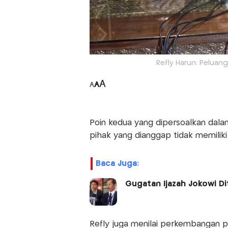
Refly Harun: Peluang
A
A
A
Poin kedua yang dipersoalkan dala
pihak yang dianggap tidak memiliki
Baca Juga:
Gugatan Ijazah Jokowi D
Refly juga menilai perkembangan p