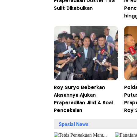
Praperadilan Dokter Tifa
IV Ro
Sulit Dikabulkan
Penc
hing
Roy Suryo Beberkan
Pold
Alasannya Ajukan
Putu
Praperadilan Jilid 4 Soal
Prape
Pencekalan
Roy 