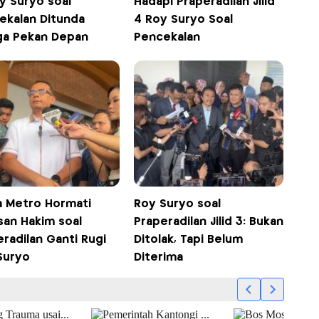
y Suryo soal
Hadapi Praperadilan Jilid
ekalan Ditunda
4 Roy Suryo Soal
ga Pekan Depan
Pencekalan
a Metro Hormati
Roy Suryo soal
san Hakim soal
Praperadilan Jilid 3: Bukan
radilan Ganti Rugi
Ditolak, Tapi Belum
Suryo
Diterima