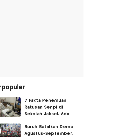
rpopuler
7 Fakta Penemuan
Ratusan Senpi di
Sekolah Jaksel, Ada
Dugaan Narkoba hingga
Buruh Batalkan Demo
Ruang Bunker
Agustus-September,