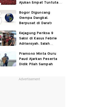
Ajukan Empat Tuntutan
ke Pemerintah
Bogor Diguncang
Gempa Dangkal,
Berpusat di Darat!
Kejagung Periksa 9
Saksi di Kasus Febrie
Adriansyah, Salah
Satunya Don Ritto
Pramono Minta Guru
Paud Ajarkan Peserta
Didik Pilah Sampah
Advertisement