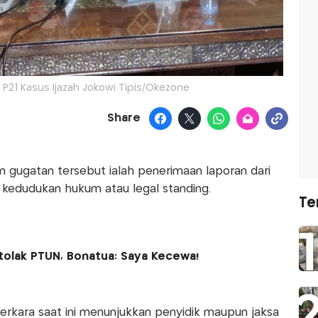
 P21 Kasus Ijazah Jokowi Tipis/Okezone
Share
m gugatan tersebut ialah penerimaan laporan dari
 kedudukan hukum atau legal standing.
Te
itolak PTUN, Bonatua: Saya Kecewa!
erkara saat ini menunjukkan penyidik maupun jaksa