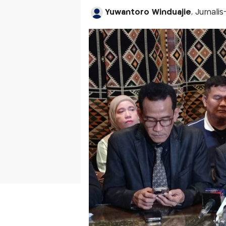
Yuwantoro Winduajie
, Jurnali