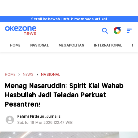
Scroll kebawah untuk membaca artikel
HOME
NASIONAL
MEGAPOLITAN
INTERNATIONAL
NU
HOME
NEWS
NASIONAL
Menag Nasaruddin: Spirit Kiai Wahab
Hasbullah Jadi Teladan Perkuat
Pesantren!
Fahmi Firdaus
,
Jurnalis
Sabtu, 16 Mei 2026 |22:47 WIB