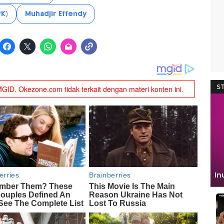
K)
Muhadjir Effendy