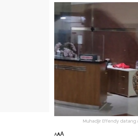
Muhadjir Effendy datang
A
A
A