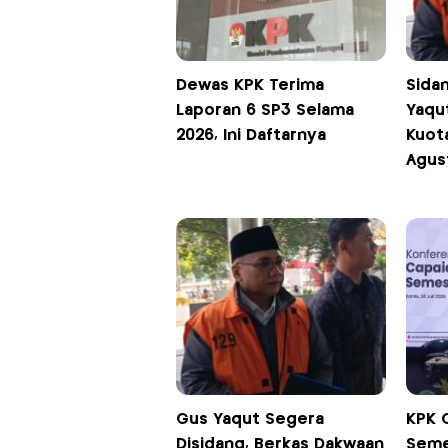
Dewas KPK Terima
Sida
Laporan 6 SP3 Selama
Yaqut
2026, Ini Daftarnya
Kuota
Agus
Gus Yaqut Segera
KPK G
Disidang, Berkas Dakwaan
Seme