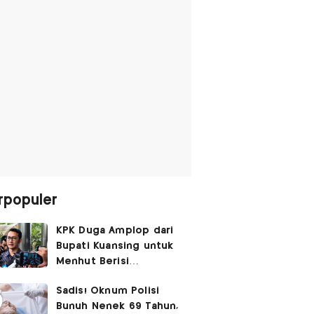
rpopuler
KPK Duga Amplop dari
Bupati Kuansing untuk
Menhut Berisi
SGD14.000,
Sadis! Oknum Polisi
Pengembaliannya
Bunuh Nenek 69 Tahun,
Belum Utuh