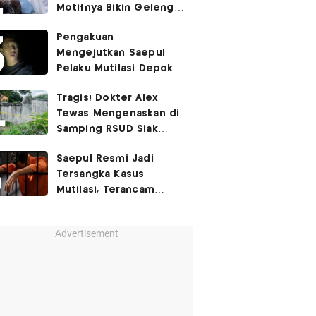
Motifnya Bikin Geleng
Kepala
Pengakuan
Mengejutkan Saepul
Pelaku Mutilasi Depok:
Murka Digerayangi
Tragis! Dokter Alex
Korban di Kontrakan
Tewas Mengenaskan di
Samping RSUD Siak
Akibat Suntikan
Saepul Resmi Jadi
Rocuronium
Tersangka Kasus
Mutilasi, Terancam
Penjara Seumur Hidup!
Advertisement