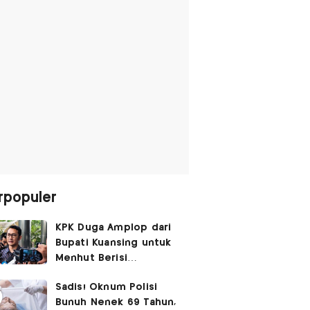
rpopuler
KPK Duga Amplop dari
Bupati Kuansing untuk
Menhut Berisi
SGD14.000,
Sadis! Oknum Polisi
Pengembaliannya
Bunuh Nenek 69 Tahun,
Belum Utuh