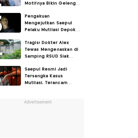
Motifnya Bikin Geleng
Kepala
Pengakuan
Mengejutkan Saepul
Pelaku Mutilasi Depok:
Murka Digerayangi
Tragis! Dokter Alex
Korban di Kontrakan
Tewas Mengenaskan di
Samping RSUD Siak
Akibat Suntikan
Saepul Resmi Jadi
Rocuronium
Tersangka Kasus
Mutilasi, Terancam
Penjara Seumur Hidup!
Advertisement