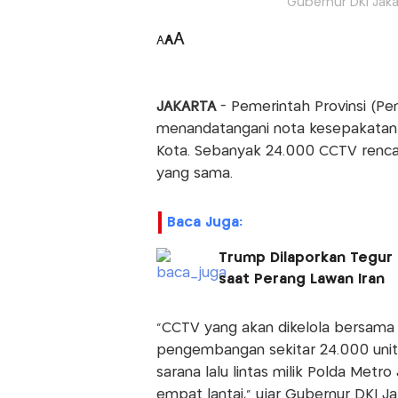
Gubernur DKI Jak
A
A
A
JAKARTA
- Pemerintah Provinsi (Pe
menandatangani nota kesepakatan 
Kota. Sebanyak 24.000 CCTV renca
yang sama.
Baca Juga:
Trump Dilaporkan Tegur 
saat Perang Lawan Iran
“CCTV yang akan dikelola bersama 
pengembangan sekitar 24.000 unit
sarana lalu lintas milik Polda Metr
empat lantai,” ujar Gubernur DKI Ja