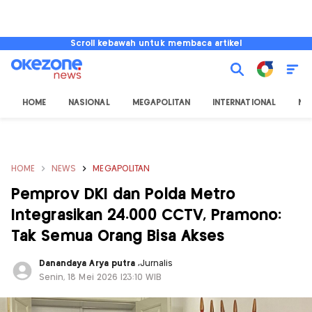
Scroll kebawah untuk membaca artikel
HOME
NASIONAL
MEGAPOLITAN
INTERNATIONAL
NU
HOME
NEWS
MEGAPOLITAN
Pemprov DKI dan Polda Metro
Integrasikan 24.000 CCTV, Pramono:
Tak Semua Orang Bisa Akses
Danandaya Arya putra
,
Jurnalis
Senin, 18 Mei 2026 |23:10 WIB