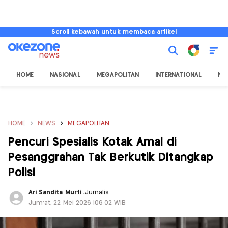
Scroll kebawah untuk membaca artikel
HOME
NASIONAL
MEGAPOLITAN
INTERNATIONAL
NU
HOME
NEWS
MEGAPOLITAN
Pencuri Spesialis Kotak Amal di
Pesanggrahan Tak Berkutik Ditangkap
Polisi
Ari Sandita Murti
,
Jurnalis
Jum'at, 22 Mei 2026 |06:02 WIB