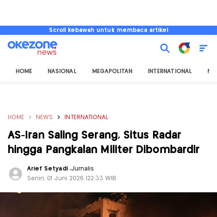
Scroll kebawah untuk membaca artikel
HOME
NASIONAL
MEGAPOLITAN
INTERNATIONAL
NU
HOME
NEWS
INTERNATIONAL
AS-Iran Saling Serang, Situs Radar
hingga Pangkalan Militer Dibombardir
Arief Setyadi
,
Jurnalis
Senin, 01 Juni 2026 |22:33 WIB