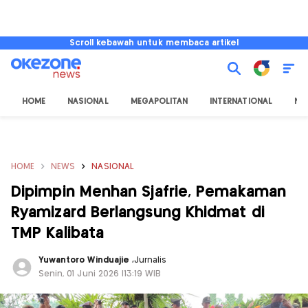
Scroll kebawah untuk membaca artikel
HOME
NASIONAL
MEGAPOLITAN
INTERNATIONAL
NU
HOME
NEWS
NASIONAL
Dipimpin Menhan Sjafrie, Pemakaman
Ryamizard Berlangsung Khidmat di
TMP Kalibata
Yuwantoro Winduajie
,
Jurnalis
Senin, 01 Juni 2026 |13:19 WIB