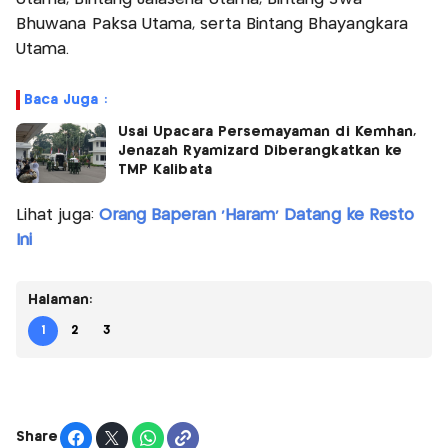
Bhuwana Paksa Utama, serta Bintang Bhayangkara
Utama.
Baca Juga :
Usai Upacara Persemayaman di Kemhan,
Jenazah Ryamizard Diberangkatkan ke
TMP Kalibata
Lihat juga:
Orang Baperan 'Haram' Datang ke Resto
Ini
Halaman:
1
2
3
Share