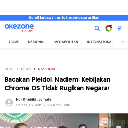
Scroll kebawah untuk membaca artikel
HOME
NASIONAL
MEGAPOLITAN
INTERNATIONAL
NU
HOME
NEWS
NASIONAL
Bacakan Pleidoi, Nadiem: Kebijakan
Chrome OS Tidak Rugikan Negara!
Nur Khabibi
,
Jurnalis
Selasa, 02 Juni 2026 |17:59 WIB