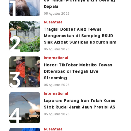
69 Tahun, Motifnya Bikin Geleng
Kepala
05 Agustus 2026
Nusantara
Tragis! Dokter Alex Tewas
Mengenaskan di Samping RSUD
Siak Akibat Suntikan Rocuronium
05 Agustus 2026
International
Horor! TikToker Meksiko Tewas
Ditembak di Tengah Live
Streaming
05 Agustus 2026
International
Laporan: Perang Iran Telah Kuras
Stok Rudal Jarak Jauh Presisi AS
05 Agustus 2026
Nusantara