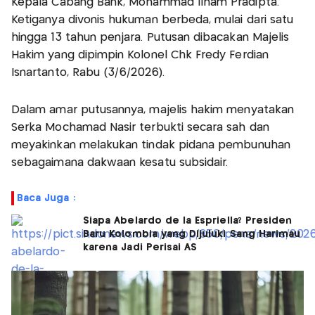
Kepala Cabang Bank, Mohammad Ilham Pradipta.
Ketiganya divonis hukuman berbeda, mulai dari satu
hingga 13 tahun penjara. Putusan dibacakan Majelis
Hakim yang dipimpin Kolonel Chk Fredy Ferdian
Isnartanto, Rabu (3/6/2026).
Dalam amar putusannya, majelis hakim menyatakan
Serka Mochamad Nasir terbukti secara sah dan
meyakinkan melakukan tindak pidana pembunuhan
sebagaimana dakwaan kesatu subsidair.
Baca Juga :
Siapa Abelardo de la Espriella? Presiden
Baru Kolombia yang Dijuluki Sang Harimau
karena Jadi Perisai AS