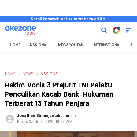
Scroll kebawah untuk membaca artikel
HOME
NASIONAL
MEGAPOLITAN
INTERNATIONAL
NU
HOME
NEWS
NASIONAL
Hakim Vonis 3 Prajurit TNI Pelaku
Penculikan Kacab Bank, Hukuman
Terberat 13 Tahun Penjara
Jonathan Simanjuntak
,
Jurnalis
Rabu, 03 Juni 2026 |16:57 WIB