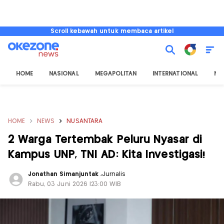
Scroll kebawah untuk membaca artikel
HOME
NASIONAL
MEGAPOLITAN
INTERNATIONAL
NU
HOME
NEWS
NUSANTARA
2 Warga Tertembak Peluru Nyasar di
Kampus UNP, TNI AD: Kita Investigasi!
Jonathan Simanjuntak
,
Jurnalis
Rabu, 03 Juni 2026 |23:00 WIB