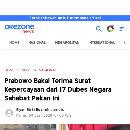
Scroll kebawah untuk membaca artikel
HOME
NASIONAL
MEGAPOLITAN
INTERNATIONAL
NU
HOME
NEWS
NASIONAL
Prabowo Bakal Terima Surat
Kepercayaan dari 17 Dubes Negara
Sahabat Pekan Ini
Riyan Rizki Roshali
,
Jurnalis
Kamis, 04 Juni 2026 |07:56 WIB