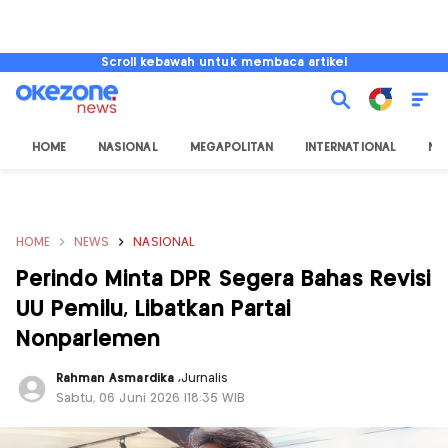
Scroll kebawah untuk membaca artikel
HOME
NASIONAL
MEGAPOLITAN
INTERNATIONAL
NU
HOME
NEWS
NASIONAL
Perindo Minta DPR Segera Bahas Revisi
UU Pemilu, Libatkan Partai
Nonparlemen
Rahman Asmardika
,
Jurnalis
Sabtu, 06 Juni 2026 |18:35 WIB