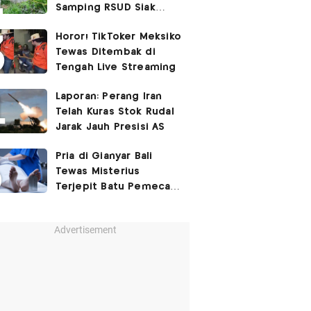
Samping RSUD Siak
Akibat Suntikan
Horor! TikToker Meksiko
Rocuronium
Tewas Ditembak di
Tengah Live Streaming
Laporan: Perang Iran
Telah Kuras Stok Rudal
Jarak Jauh Presisi AS
Pria di Gianyar Bali
Tewas Misterius
Terjepit Batu Pemecah
Ombak
Advertisement