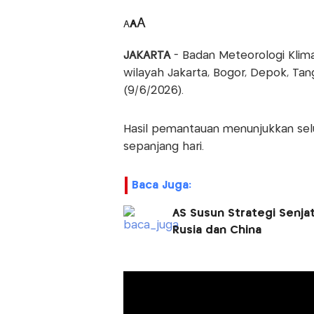
A
A
A
JAKARTA
- Badan Meteorologi Klima
wilayah Jakarta, Bogor, Depok, Ta
(9/6/2026).
Hasil pemantauan menunjukkan selu
sepanjang hari.
Baca Juga:
AS Susun Strategi Senja
Rusia dan China