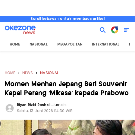
Scroll kebawah untuk membaca artikel
HOME
NASIONAL
MEGAPOLITAN
INTERNATIONAL
NU
HOME
NEWS
NASIONAL
Momen Menhan Jepang Beri Souvenir
Kapal Perang 'Mikasa' kepada Prabowo
Riyan Rizki Roshali
,
Jurnalis
Sabtu, 13 Juni 2026 |14:30 WIB