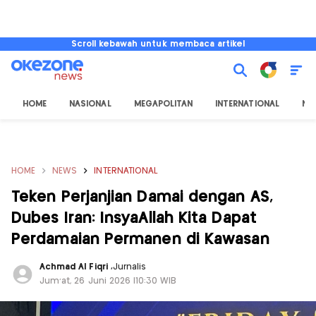
Scroll kebawah untuk membaca artikel
HOME
NASIONAL
MEGAPOLITAN
INTERNATIONAL
NU
HOME
NEWS
INTERNATIONAL
Teken Perjanjian Damai dengan AS,
Dubes Iran: InsyaAllah Kita Dapat
Perdamaian Permanen di Kawasan
Achmad Al Fiqri
,
Jurnalis
Jum'at, 26 Juni 2026 |10:30 WIB