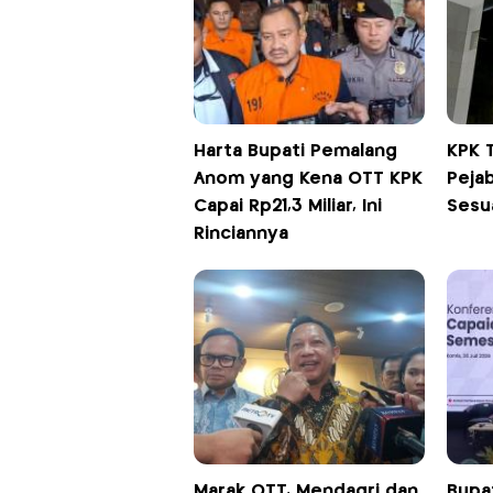
Harta Bupati Pemalang
KPK T
Anom yang Kena OTT KPK
Pejab
Capai Rp21,3 Miliar, Ini
Sesua
Rinciannya
Marak OTT, Mendagri dan
Bupat