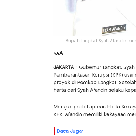
Bupati Langkat Syah Afandin men
A
A
A
JAKARTA
- Gubernur Langkat, Syah 
Pemberantasan Korupsi (KPK) usai 
proyek di Pemkab Langkat. Setelah
harta dari Syah Afandin selaku kepa
Merujuk pada Laporan Harta Kekay
KPK, Afandin memiliki kekayaan men
Baca Juga: