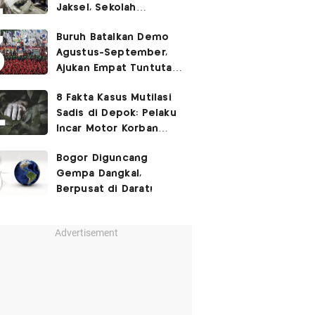
Jaksel, Sekolah
Tegaskan Tak Ada
Buruh Batalkan Demo
Kegiatan Eskul
Agustus-September,
Menembak
Ajukan Empat Tuntutan
ke Pemerintah
8 Fakta Kasus Mutilasi
Sadis di Depok: Pelaku
Incar Motor Korban
hingga Motif Terungkap
Bogor Diguncang
Gempa Dangkal,
Berpusat di Darat!
Advertisement