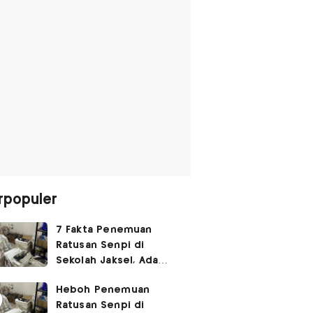
rpopuler
7 Fakta Penemuan
Ratusan Senpi di
Sekolah Jaksel, Ada
Dugaan Narkoba hingga
Heboh Penemuan
Ruang Bunker
Ratusan Senpi di