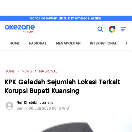
Scroll kebawah untuk membaca artikel
HOME
NASIONAL
MEGAPOLITAN
INTERNATIONAL
NU
HOME
NEWS
NASIONAL
KPK Geledah Sejumlah Lokasi Terkait
Korupsi Bupati Kuansing
Nur Khabibi
,
Jurnalis
Senin, 06 Juli 2026 |16:16 WIB