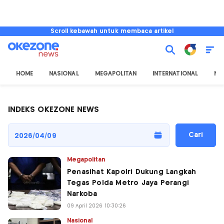
Scroll kebawah untuk membaca artikel
HOME
NASIONAL
MEGAPOLITAN
INTERNATIONAL
NU
INDEKS OKEZONE NEWS
Cari
Megapolitan
Penasihat Kapolri Dukung Langkah
Tegas Polda Metro Jaya Perangi
Narkoba
09 April 2026 10:30:26
Nasional