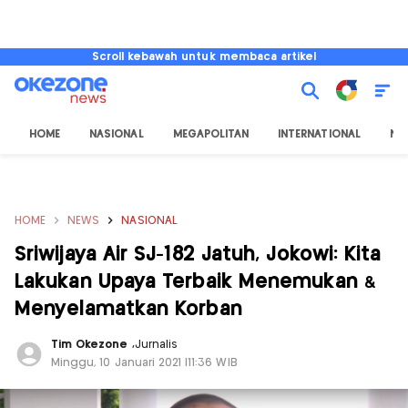
Scroll kebawah untuk membaca artikel
HOME
NASIONAL
MEGAPOLITAN
INTERNATIONAL
NU
HOME
NEWS
NASIONAL
Sriwijaya Air SJ-182 Jatuh, Jokowi: Kita
Lakukan Upaya Terbaik Menemukan &
Menyelamatkan Korban
Tim Okezone
,
Jurnalis
Minggu, 10 Januari 2021 |11:36 WIB