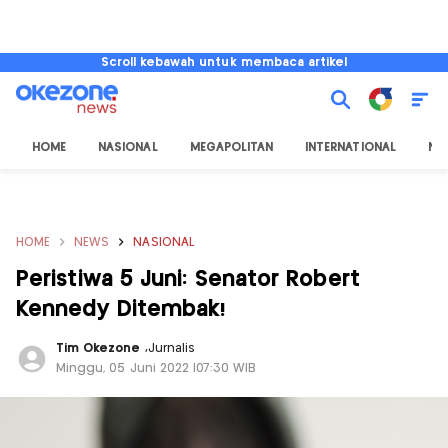
Scroll kebawah untuk membaca artikel
HOME
NASIONAL
MEGAPOLITAN
INTERNATIONAL
NU
HOME
NEWS
NASIONAL
Peristiwa 5 Juni: Senator Robert
Kennedy Ditembak!
Tim Okezone
,
Jurnalis
Minggu, 05 Juni 2022 |07:30 WIB