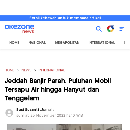
Scroll kebawah untuk membaca artikel
HOME
NASIONAL
MEGAPOLITAN
INTERNATIONAL
NU
HOME
NEWS
INTERNATIONAL
Jeddah Banjir Parah, Puluhan Mobil
Tersapu Air hingga Hanyut dan
Tenggelam
Susi Susanti
,
Jurnalis
Jum'at, 25 November 2022 |12:10 WIB