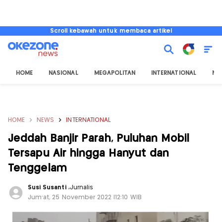
Scroll kebawah untuk membaca artikel
HOME
NASIONAL
MEGAPOLITAN
INTERNATIONAL
NU
HOME
NEWS
INTERNATIONAL
Jeddah Banjir Parah, Puluhan Mobil
Tersapu Air hingga Hanyut dan
Tenggelam
Susi Susanti
,
Jurnalis
Jum'at, 25 November 2022 |12:10 WIB