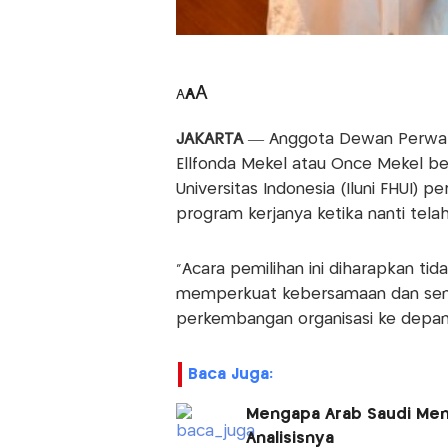
A
A
A
JAKARTA
— Anggota Dewan Perwakila
Ellfonda Mekel atau Once Mekel b
Universitas Indonesia (Iluni FHUI
program kerjanya ketika nanti telah 
“Acara pemilihan ini diharapkan ti
memperkuat kebersamaan dan seman
perkembangan organisasi ke depan,
Baca Juga:
Mengapa Arab Saudi Meng
Analisisnya