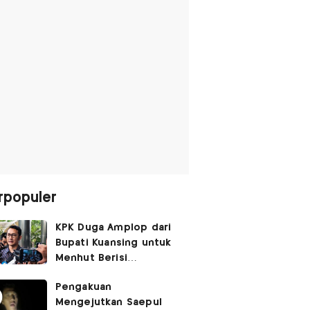
rpopuler
KPK Duga Amplop dari
Bupati Kuansing untuk
Menhut Berisi
SGD14.000,
Pengakuan
Pengembaliannya
Mengejutkan Saepul
Belum Utuh