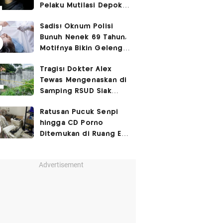
Pelaku Mutilasi Depok:
Murka Digerayangi
Sadis! Oknum Polisi
Korban di Kontrakan
Bunuh Nenek 69 Tahun,
Motifnya Bikin Geleng
Kepala
Tragis! Dokter Alex
Tewas Mengenaskan di
Samping RSUD Siak
Akibat Suntikan
Ratusan Pucuk Senpi
Rocuronium
hingga CD Porno
Ditemukan di Ruang Eks
Ketua Yayasan Sekolah
Advertisement