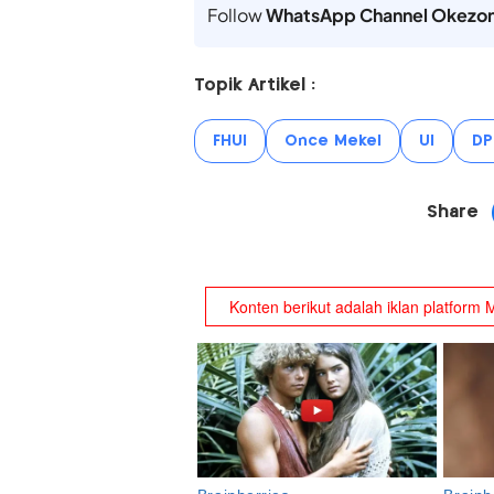
Follow
WhatsApp Channel Okezo
Topik Artikel :
FHUI
Once Mekel
UI
DP
Share