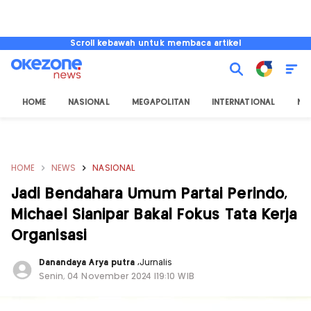
Scroll kebawah untuk membaca artikel
HOME
NASIONAL
MEGAPOLITAN
INTERNATIONAL
NU
HOME
NEWS
NASIONAL
Jadi Bendahara Umum Partai Perindo,
Michael Sianipar Bakal Fokus Tata Kerja
Organisasi
Danandaya Arya putra
,
Jurnalis
Senin, 04 November 2024 |19:10 WIB