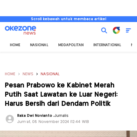
Scroll kebawah untuk membaca artikel
HOME
NASIONAL
MEGAPOLITAN
INTERNATIONAL
NU
HOME
NEWS
NASIONAL
Pesan Prabowo ke Kabinet Merah
Putih Saat Lawatan ke Luar Negeri:
Harus Bersih dari Dendam Politik
Raka Dwi Novianto
,
Jurnalis
Jum'at, 08 November 2024 |12:44 WIB