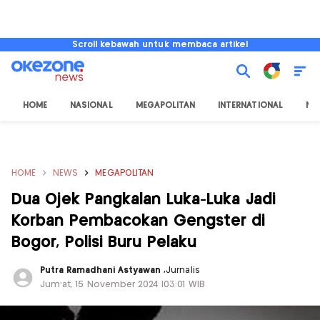
Scroll kebawah untuk membaca artikel
HOME
NASIONAL
MEGAPOLITAN
INTERNATIONAL
NU
HOME
NEWS
MEGAPOLITAN
Dua Ojek Pangkalan Luka-Luka Jadi
Korban Pembacokan Gengster di
Bogor, Polisi Buru Pelaku
Putra Ramadhani Astyawan
,
Jurnalis
Jum'at, 15 November 2024 |03:01 WIB