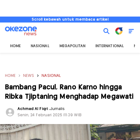
Scroll kebawah untuk membaca artikel
HOME
NASIONAL
MEGAPOLITAN
INTERNATIONAL
NU
HOME
NEWS
NASIONAL
Bambang Pacul, Rano Karno hingga
Ribka Tjiptaning Menghadap Megawati
Achmad Al Fiqri
,
Jurnalis
Senin, 24 Februari 2025 |11:39 WIB