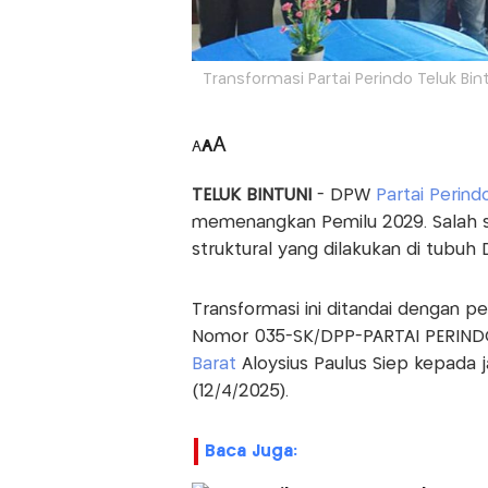
Transformasi Partai Perindo Teluk Bi
A
A
A
TELUK BINTUNI
- DPW
Partai Perind
memenangkan Pemilu 2029. Salah sa
struktural yang dilakukan di tubuh 
Transformasi ini ditandai dengan p
Nomor 035-SK/DPP-PARTAI PERINDO/
Barat
Aloysius Paulus Siep kepada j
(12/4/2025).
Baca Juga: