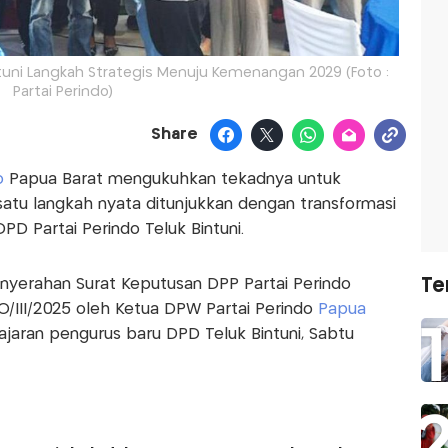
ntuni Langkah Strategis Menuju Kemenangan 2029 (Foto :
Partai Perindo)
Share
o
Papua Barat mengukuhkan tekadnya untuk
tu langkah nyata ditunjukkan dengan transformasi
DPD Partai Perindo Teluk Bintuni.
Te
enyerahan Surat Keputusan DPP Partai Perindo
III/2025 oleh Ketua DPW Partai Perindo
Papua
ajaran pengurus baru DPD Teluk Bintuni, Sabtu