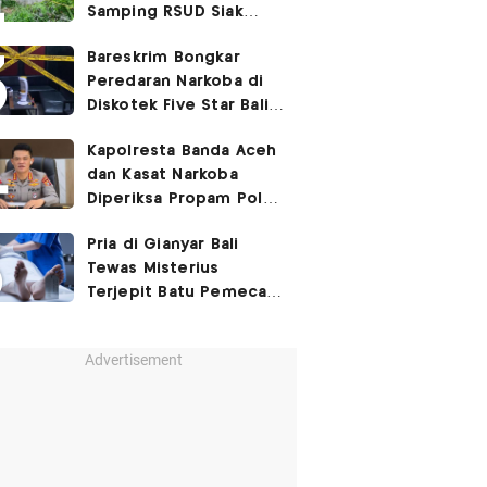
Samping RSUD Siak
Akibat Suntikan
Bareskrim Bongkar
Rocuronium
Peredaran Narkoba di
Diskotek Five Star Bali,
Ini Penampakannya!
Kapolresta Banda Aceh
dan Kasat Narkoba
Diperiksa Propam Polri,
Ada Apa?
Pria di Gianyar Bali
Tewas Misterius
Terjepit Batu Pemecah
Ombak
Advertisement