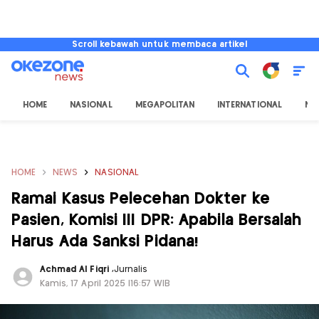
Scroll kebawah untuk membaca artikel
HOME
NASIONAL
MEGAPOLITAN
INTERNATIONAL
NU
HOME
NEWS
NASIONAL
Ramai Kasus Pelecehan Dokter ke
Pasien, Komisi III DPR: Apabila Bersalah
Harus Ada Sanksi Pidana!
Achmad Al Fiqri
,
Jurnalis
Kamis, 17 April 2025 |16:57 WIB