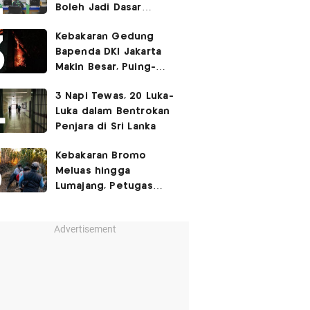
Boleh Jadi Dasar
Perbedaan Kualitas
Kebakaran Gedung
Layanan Kesehatan
Bapenda DKI Jakarta
Makin Besar, Puing-
Puing Berjatuhan
3 Napi Tewas, 20 Luka-
Luka dalam Bentrokan
Penjara di Sri Lanka
Kebakaran Bromo
Meluas hingga
Lumajang, Petugas
Gabungan Buat Sekat
Api
Advertisement