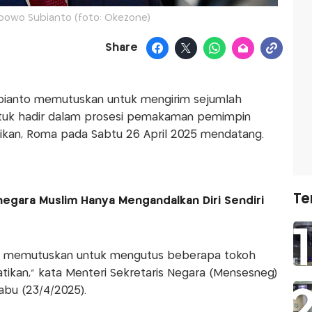
bowo Subianto (foto: Okezone)
Share
bianto memutuskan untuk mengirim sejumlah
untuk hadir dalam prosesi pemakaman pemimpin
atikan, Roma pada Sabtu 26 April 2025 mendatang.
Te
negara Muslim Hanya Mengandalkan Diri Sendiri
o memutuskan untuk mengutus beberapa tokoh
ikan,” kata Menteri Sekretaris Negara (Mensesneg)
bu (23/4/2025).