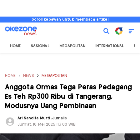
Scroll kebawah untuk membaca artikel
HOME
NASIONAL
MEGAPOLITAN
INTERNATIONAL
NU
HOME
NEWS
MEGAPOLITAN
Anggota Ormas Tega Peras Pedagang
Es Teh Rp300 Ribu di Tangerang,
Modusnya Uang Pembinaan
Ari Sandita Murti
,
Jurnalis
Jum'at, 16 Mei 2025 |13:00 WIB