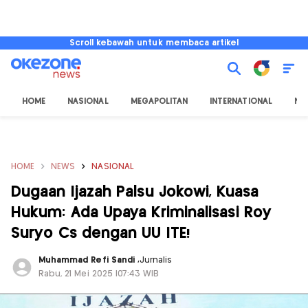
Scroll kebawah untuk membaca artikel
HOME
NASIONAL
MEGAPOLITAN
INTERNATIONAL
NU
HOME
NEWS
NASIONAL
Dugaan Ijazah Palsu Jokowi, Kuasa
Hukum: Ada Upaya Kriminalisasi Roy
Suryo Cs dengan UU ITE!
Muhammad Refi Sandi
,
Jurnalis
Rabu, 21 Mei 2025 |07:43 WIB